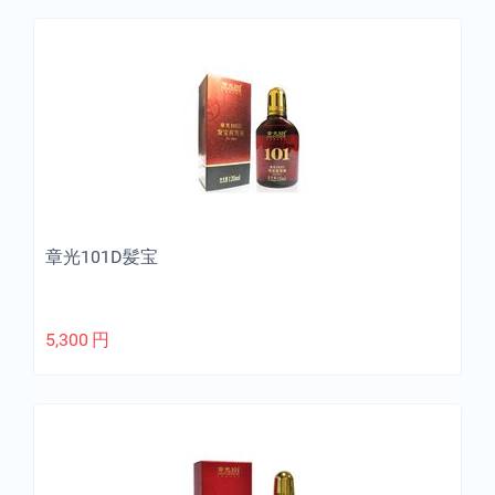
章光101D髪宝
5,300
円