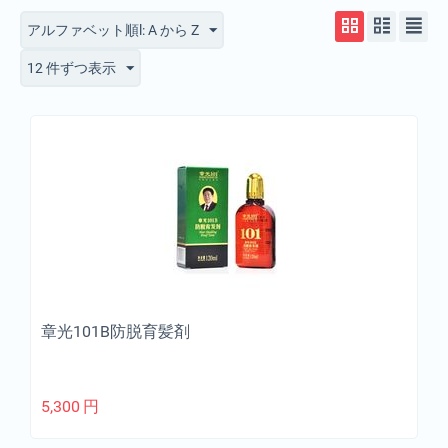
アルファベット順l: A から Z
12 件ずつ表示
章光101B防脱育髪剤
5,300
円