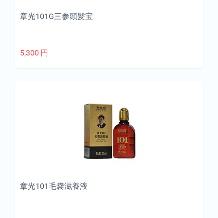
章光101G三参頭髪宝
5,300
円
章光101毛嚢滋養液