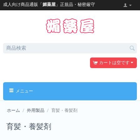
成人向け商品通販「
媚薬屋
」正規品・秘密厳守
カートは空です
メニュー
ホーム
/
外用製品
/
育髪・養髪剤
育髪・養髪剤