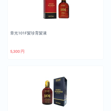
章光101F髪珍育髪液
5,300
円