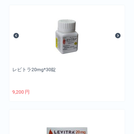
レビトラ20mg*30錠
9,200
円