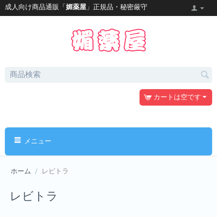
成人向け商品通販「
媚薬屋
」正規品・秘密厳守
カートは空です
メニュー
ホーム
/
レビトラ
レビトラ