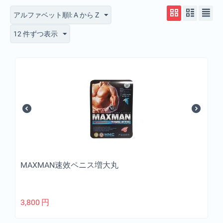
アルファベット順l: A から Z
12 件ずつ表示
MAXMAN速效ペニス増大丸
3,800
円