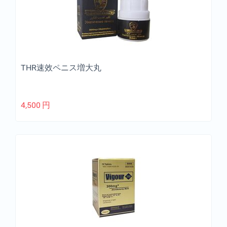
THR速效ペニス増大丸
4,500
円