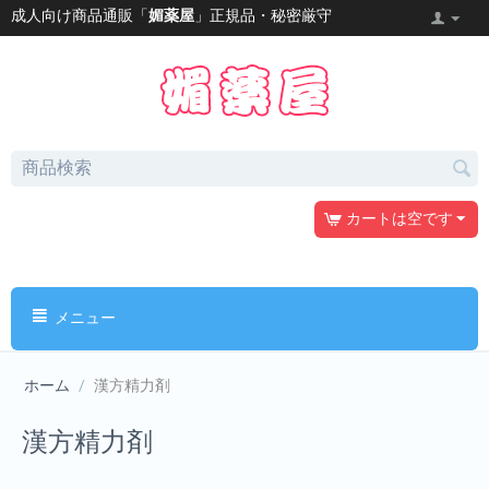
成人向け商品通販「
媚薬屋
」正規品・秘密厳守
カートは空です
メニュー
ホーム
/
漢方精力剤
漢方精力剤