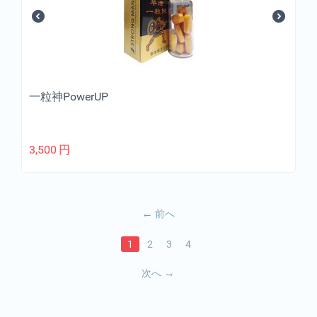
一粒神PowerUP
3,500
円
前へ
1
2
3
4
次へ