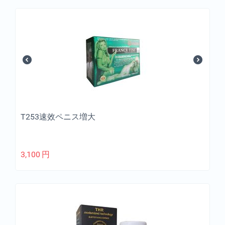
T253速效ペニス増大
3,100
円