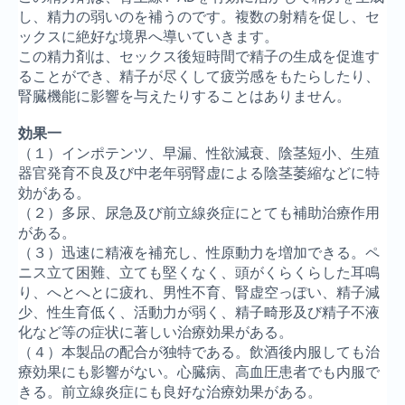
し、精力の弱いのを補うのです。複数の射精を促し、セ
ックスに絶好な境界へ導いていきます。
この精力剤は、セックス後短時間で精子の生成を促進す
ることができ、精子が尽くして疲労感をもたらしたり、
腎臓機能に影響を与えたりすることはありません。
効果一
（１）インポテンツ、早漏、性欲減衰、陰茎短小、生殖
器官発育不良及び中老年弱腎虚による陰茎萎縮などに特
効がある。
（２）多尿、尿急及び前立線炎症にとても補助治療作用
がある。
（３）迅速に精液を補充し、性原動力を増加できる。ペ
ニス立て困難、立ても堅くなく、頭がくらくらした耳鳴
り、へとへとに疲れ、男性不育、腎虚空っぽい、精子減
少、性生育低く、活動力が弱く、精子畸形及び精子不液
化など等の症状に著しい治療効果がある。
（４）本製品の配合が独特である。飲酒後内服しても治
療効果にも影響がない。心臓病、高血圧患者でも内服で
きる。前立線炎症にも良好な治療効果がある。