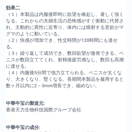
効果二
（１）本製品は内服後即時に欲望を喚起し、著しく強く
なる。これからの夫婦生活の恐怖感がすぐ衝動に代替さ
れ、主動的に異性に近寄り、体内には噴射する意欲がマ
グマのように動いている。
（２）快感が増加でき、性交時間が120時間にも達せ
る。
（３）繰り返して成功でき、数回欲望が激発できる。ペ
ニスが数回立ててくれ、射精後疲労感なし、数回も高潮
に達せる。
（４）内服後5分間で強力立てられる。ペニスが太くな
り、大きくなり、堅くなる。長期間本製品を服用すると
数ヶ月以内に2－3mm増長でき、縮めない。
中華牛宝の製造元:
香港天力生物科技国際グループ会社
中華牛宝の成分: