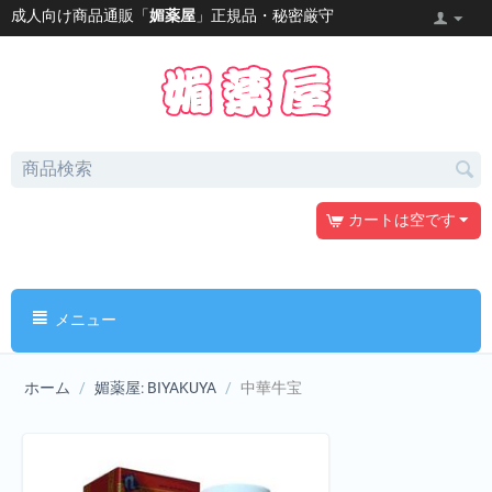
成人向け商品通販「
媚薬屋
」正規品・秘密厳守
カートは空です
メニュー
ホーム
/
媚薬屋: BIYAKUYA
/
中華牛宝